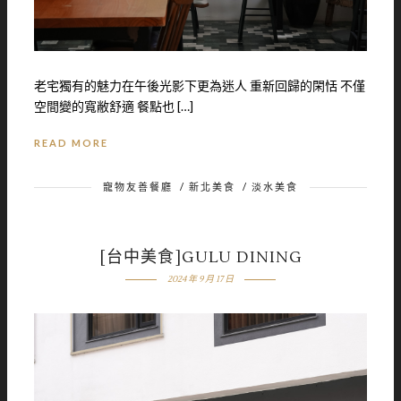
老宅獨有的魅力在午後光影下更為迷人 重新回歸的閑恬 不僅
空間變的寬敝舒適 餐點也 […]
READ MORE
寵物友善餐廳
/
新北美食
/
淡水美食
[台中美食]GULU DINING
2024 年 9 月 17 日