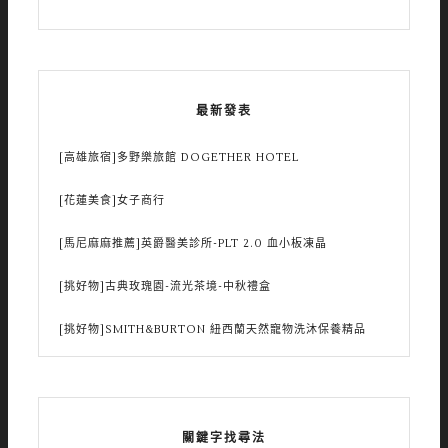
最新發表
[高雄旅宿]多野樂旅館 DOGETHER HOTEL
[花蓮美食]女子商行
[馬尼麻麻推薦]英爵醫美診所-PLT 2.0 血小板凍晶
[挑好物]古典玫瑰園-流光茶境-中秋禮盒
[挑好物]SMITH&BURTON 紐西蘭天然寵物洗沐保養精品
關鍵字找尋法