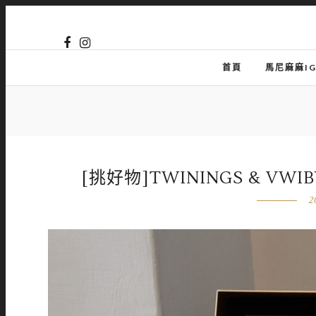
首頁
馬尼麻麻I
[挑好物]TWININGS & V
2