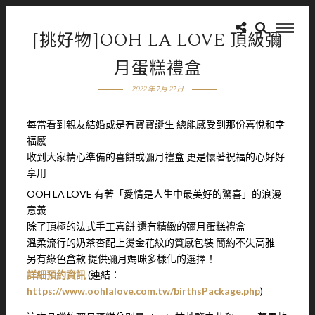
[挑好物]OOH LA LOVE 頂級彌
月蛋糕禮盒
2022 年 7 月 27 日
每當看到親友結婚或是有寶寶誕生 總能感受到那份喜悅和幸
福感
收到大家精心準備的喜餅或彌月禮盒 更是懷著祝福的心好好
享用
OOH LA LOVE 有著「愛情是人生中最美好的驚喜」的浪漫
意義
除了頂極的法式手工喜餅 還有精緻的彌月蛋糕禮盒
溫柔流行的奶茶杏配上燙金花紋的質感包裝 簡約不失高雅
另有綠色盒款 提供彌月媽咪多樣化的選擇！
詳細預約資訊
(連結：
https://www.oohlalove.com.tw/birthsPackage.php
)