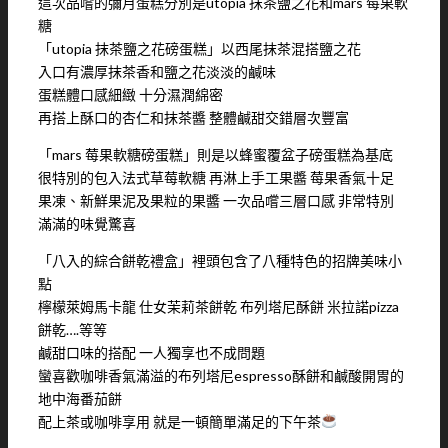
這次品嚐的彌月蛋糕分別是utopia 抹茶鹽之花和mars 莓果軟
糖
「utopia 抹茶鹽之花磅蛋糕」以西尾抹茶混搭鹽之花
入口有濃厚抹茶香和鹽之花淡淡的鹹味
蛋糕體口感細緻 十分濕潤綿密
再搭上酥口的杏仁和抹茶醬 整體鹹甜交錯層次豐富
「mars 莓果軟糖磅蛋糕」則是以蜂蜜覆盆子磅蛋糕為基底
很特別的包入法式草莓軟糖 再淋上手工果醬 莓果香氣十足
果凍、新鮮果泥及果粒的果醬 一次品嚐三層口感 非常特別
滿滿的味覺驚喜
「八入的綜合餅乾禮盒」裡頭包含了八種特色的招牌美味小
點
檸檬萊姆馬卡龍 仕女茉莉茶餅乾 布列塔尼酥餅 米拉諾pizza
餅乾….等等
鹹甜口味的搭配 一人獨享也不成問題
蠻喜歡咖啡香氣滿溢的布列塔尼espresso酥餅和鹹酸開胃的
地中海番茄餅
配上茶或咖啡享用 就是一頓簡單滿足的下午茶