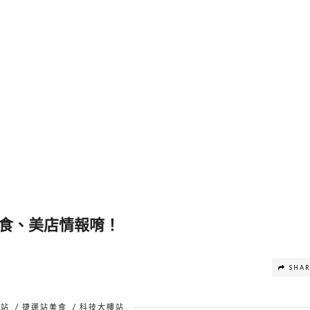
食、美店情報唷！
SHA
安站
/
捷運站美食
/
科技大樓站