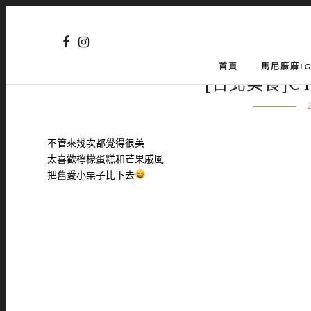
首頁
馬尼麻麻I
[台北美食]CY
不管來幾次都覺得很美
太喜歡檸檬蛋糕和芒果戚風
把舊愛小栗子比下去