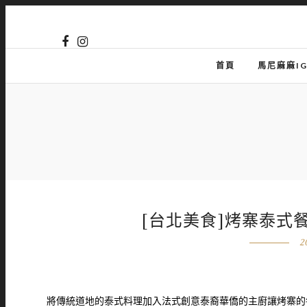
首頁
馬尼麻麻I
[台北美食]烤寨泰式餐酒館
2
將傳統道地的泰式料理加入法式創意泰裔華僑的主廚讓烤寨的每