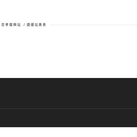
/
忠孝復興站
/
捷運站美食