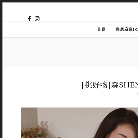
首頁
馬尼麻麻I
[挑好物]森SH