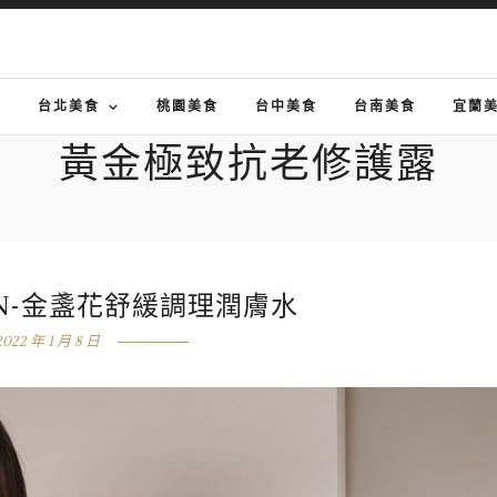
G
台北美食
桃園美食
台中美食
台南美食
宜蘭
黃金極致抗老修護露
EN-金盞花舒緩調理潤膚水
2022 年 1 月 8 日