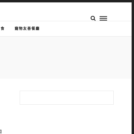
美食
寵物友善餐廳
肉