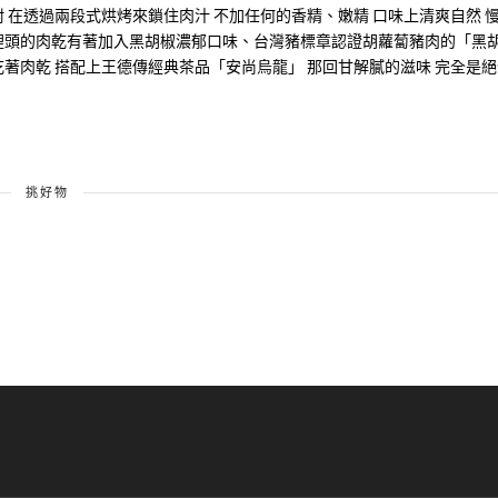
 在透過兩段式烘烤來鎖住肉汁 不加任何的香精、嫩精 口味上清爽自然 
盒裡頭的肉乾有著加入黑胡椒濃郁口味、台灣豬標章認證胡蘿蔔豬肉的「黑
吃著肉乾 搭配上王德傳經典茶品「安尚烏龍」 那回甘解膩的滋味 完全是絕
挑好物