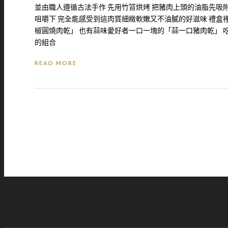
並由職人遵循古法手作 先用竹笞烘烤 把豬肉上頭的油脂先吸附
咀嚼下 完全能感受到這肉質細緻軟嫩又不油膩的好滋味 禮
椒圓燒肉乾」 也有蒜味愛好者一口一塊的「蒜一口豬肉乾」 
的組合
READ MORE