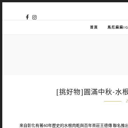
首頁
馬尼麻麻I
[挑好物]圓滿中秋-水
2
來自彰化有著60年歷史的水根肉乾與百年茶莊王德傳 聯名推