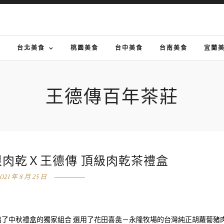
G
台北美食
桃園美食
台中美食
台南美食
宜蘭
王德傳百年茶莊
根肉乾Ｘ王德傳 頂級肉乾茶禮盒
021 年 8 月 25 日
出了中秋禮盒的獨家組合 選用了花田喜彘－永隆牧場的台灣純正胡蘿蔔豬