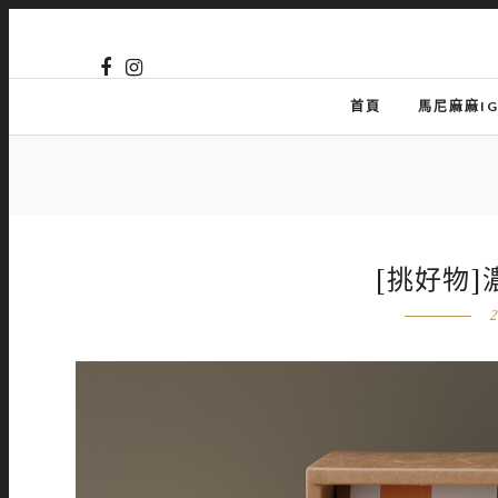
首頁
馬尼麻麻I
[挑好物]
2