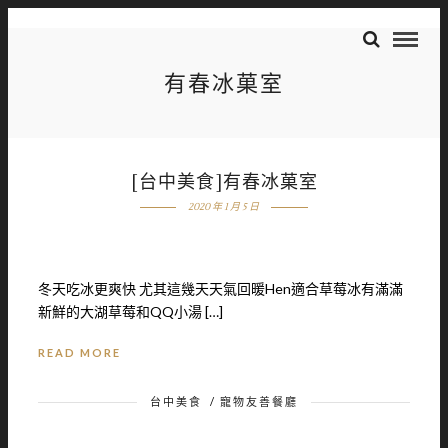
有春冰菓室
[台中美食]有春冰菓室
2020 年 1 月 5 日
冬天吃冰更爽快 尤其這幾天天氣回暖Hen適合草莓冰有滿滿
新鮮的大湖草莓和QQ小湯 […]
READ MORE
台中美食
/
寵物友善餐廳