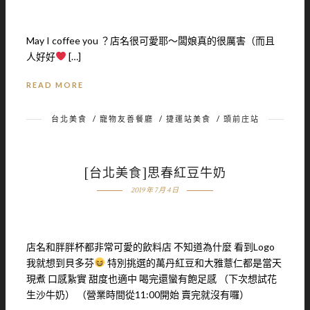
May I coffee you ？店名很可愛耶～闆娘真的很厲害（而且
人好好
[…]
READ MORE
台北美食
/
寵物友善餐廳
/
捷運站美食
/
頭前庄站
[台北美食]思春紅豆牛奶
2019 年 7 月 4 日
店名和胖胖杯都非常可愛的飲料店 不知道為什麼 看到Logo
我就想到貝多芬
特別挑選的萬丹紅豆和大雅薏仁都是當天
現煮 口感紥實 甜度也適中 喝完還蠻有飽足感 （下次想試花
生沙牛奶） （營業時間從11:00開始 賣完就沒有囉）