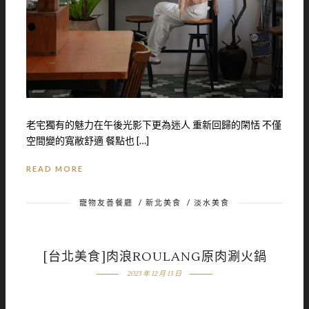
老宅獨有的魅力在午後光影下更為迷人 重新回歸的閑恬 不僅
空間變的寬敝舒適 餐點也 […]
READ MORE
寵物友善餐廳
/
新北美食
/
淡水美食
[台北美食]肉浪ROULANG原肉涮火鍋
2023 年 12 月 13 日