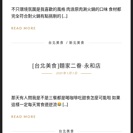
不只環境氛圍是我喜歡的風格 肉浪原肉涮火鍋的口味 食材都
完全符合對火鍋有點挑剔的 […]
READ MORE
台北美食
/
新北美食
[台北美食]麵家二眷-永和店
2020 年 3 月 3 日
那天有人問我是不是三餐都是喝咖啡吃甜食怎麼可能啦 如果
這樣一定每天胃食道逆流
[…]
READ MORE
台北美食