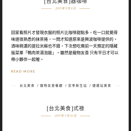
[台北美食]器咖啡
2019 年 9 月 8 日
回家看照片才發現衣服的照片比咖啡甜點多，吃一口就覺得
味道很熟悉的抹茶捲，一問才知道原來是興波咖啡提供的。
酒味稍濃的提拉米蘇也不錯，下次想吃需前一天預定的隱藏
版菜單「鴨肉茶湯泡飯」。雖然是寵物友善 只有平日才可以
帶小夥伴一起喔。
READ MORE
台北美食
/
寵物友善餐廳
/
忠孝新生站
/
捷運站美食
[台北美食]弎祿
2019 年 5 月 16 日