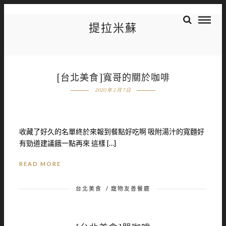
提拉米蘇
[台北美食]寬哥的關於咖啡
2020 年 2 月 7 日
收藏了好久的名單終於來報到餐點好吃啊 吸附湯汁的寬麵好
有勁道建議餓一點再來 這樣 […]
READ MORE
台北美食
/
寵物友善餐廳