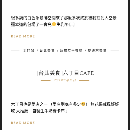
很多訪的白色系咖啡空間來了那麼多次終於被我拍到大空景
還幸運的包場了一會兒
生乳酪 […]
READ MORE
北門站
/
台北美食
/
寵物友善餐廳
/
捷運站美食
[台北美食]六丁目CAFE
2019 年 5 月 16 日
六丁目也是愛店之一 （愛店到底有多少
） 無花果戚風好好
吃 大推薦「自製生牛奶糖卡布 」
READ MORE