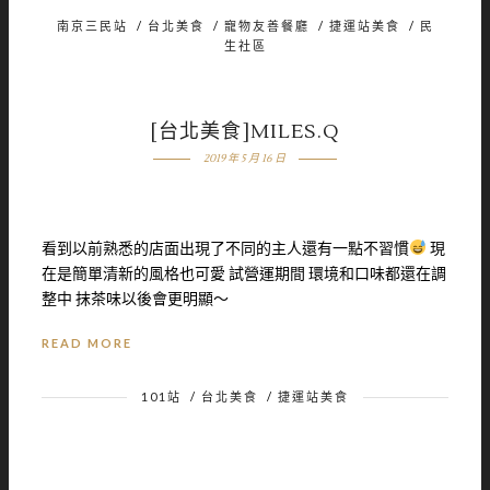
南京三民站
/
台北美食
/
寵物友善餐廳
/
捷運站美食
/
民
生社區
[台北美食]MILES.Q
2019 年 5 月 16 日
看到以前熟悉的店面出現了不同的主人還有一點不習慣
現
在是簡單清新的風格也可愛 試營運期間 環境和口味都還在調
整中 抹茶味以後會更明顯～
READ MORE
101站
/
台北美食
/
捷運站美食