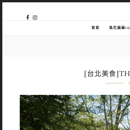
首頁
馬尼麻麻I
[台北美食]THE
2