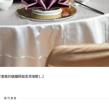
會館的總舖師超澎湃海鮮 […]
新竹美食