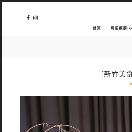
首頁
馬尼麻麻I
[新竹美
2