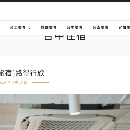
G
台北美食
桃園美食
台中美食
台南美食
宜蘭
台中住宿
旅宿]路得行旅
024 年 7 月 18 日