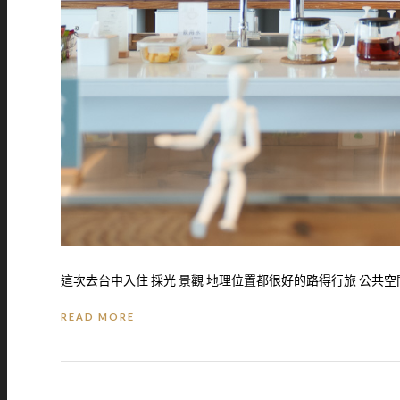
這次去台中入住 採光 景觀 地理位置都很好的路得行旅 公共空間
READ MORE