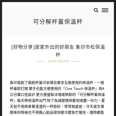
可分解杯蓋保溫杯
[好物分享]居家外出的好朋友 象印市松保溫
杯
2019 年 10 月 29 日
象印首創了兩款杯蓋可依場合需求互換使用的保溫杯，一按
杯蓋即打開 單手也能方便使用的「One Touch 保溫杯」與4
公分廣口徑設計 更方便盛裝冰塊或熱飲的「可分解杯蓋保溫
杯」每天帶保溫杯出門 除了為減塑環保愛地球盡一份力。夏
天就不用再拿著溼溼的一杯飲料，常常無處放，冷天或生理
期來的時候也不用擔心飲品很快變冷要急忙喝完，隨時都能