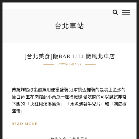
台北車站
[台北美食]飯BAR LILI 微風北車店
2019 年 5 月 13 日
傳統炸蝦改裹麵線用便當盛裝 冠軍獎盃裡裝的是裹上金沙的
筊白筍 五花肉搭配小黃瓜一起盪鞦韆 愛吃辣的可以試試非常
下飯的 「火紅椒滾淋鱈魚」 「水煮泡著牛兒片」和「剝皮椒
渾蛋」
READ MORE
台北美食
/
台北車站