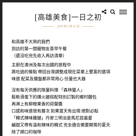
[高雄美食]一日之初
2019 年 7 月 25 日
和高雄不大熟的我們
到訪的第一間寵物友善早午餐
（還沒吃完先收入再訪清單）
主廚在澳洲及每次出國的旅程中
將吃過的餐點 帶回台灣調整成現在菜單上豐富的選項
味道 配菜及擺盤都非常用心 份量也大器
沒有每天供應的限量料理 「森林獵人」
鬆軟滑蛋下的燻火腿搭配特別訂製的鄉村麵包
再淋上有柳橙果香的荷蘭醬
口感和味道很有層次 如果當天有出現 絕對必點
「韓式辣味雞腿」丹麥三明治是馬尼拔最愛
鹹甜又帶有溫和辣味的韓式 完全適合需要開胃的夏天
除了順口的咖啡