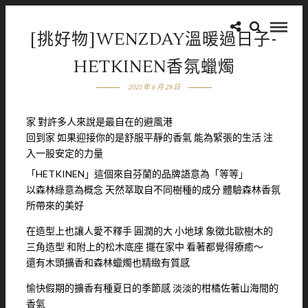
[挑好物]WENZDAY溫暖過日子-
HETKINEN香氛蠟燭
2021 年 6 月 28 日
家 對許多人來說是最自在的避風港
回到家 如果迎接你的是舒服平靜的香氣 能為緊張的生活 注
入一股安定的力量
「HETKINEN」這個來自芬蘭的品牌語意為「等等」
以森林綠意為概念 天然萃取自不同樹種的成分 體驗森林香氛
所帶來的美好
在造型上也讓人愛不釋手 圓潤的大 小地球 象徵北歐樹木的
三角造型 和附上的松木底座 擺在家中 看著都覺得療癒～
還有木頭擴香和森林蠟燭也精緻有質感
愉快假期的擴香有種夏日的季節感 淡淡的柑橘佐著山海間的
香氣