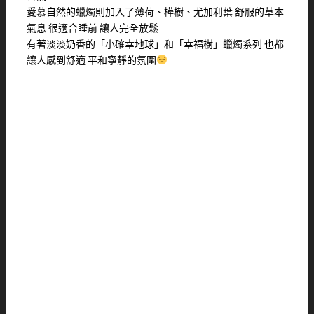
愛慕自然的蠟燭則加入了薄荷、樺樹、尤加利葉 舒服的草本
氣息 很適合睡前 讓人完全放鬆
有著淡淡奶香的「小確幸地球」和「幸福樹」蠟燭系列 也都
讓人感到舒適 平和寧靜的氛圍