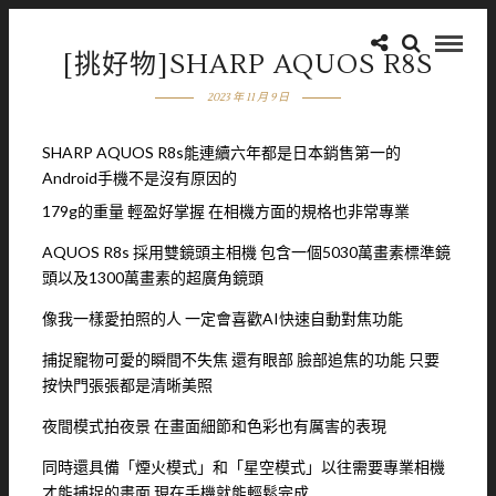
[挑好物]SHARP AQUOS R8S
2023 年 11 月 9 日
SHARP AQUOS R8s能連續六年都是日本銷售第一的
Android手機不是沒有原因的
179g的重量 輕盈好掌握 在相機方面的規格也非常專業
AQUOS R8s 採用雙鏡頭主相機 包含一個5030萬畫素標準鏡
頭以及1300萬畫素的超廣角鏡頭
像我一樣愛拍照的人 一定會喜歡AI快速自動對焦功能
捕捉寵物可愛的瞬間不失焦 還有眼部 臉部追焦的功能 只要
按快門張張都是清晰美照
夜間模式拍夜景 在畫面細節和色彩也有厲害的表現
同時還具備「煙火模式」和「星空模式」以往需要專業相機
才能捕捉的畫面 現在手機就能輕鬆完成