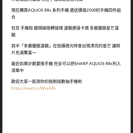
現在購買AQUOS R8s 系列手機 還送價值2500的手機四件組
合
包含 手機殼 鏡頭磁吸轉接環 濾鏡連接卡環 多層鍍膜星芒濾
鏡
其中「多層鍍膜濾鏡」在拍攝燈光時會出現漂亮的星芒 讓照
片充滿驚喜～
最近如果計劃要換手機 完全可以把SHARP AQUOS R8s列入
清單中
歡迎大家一起測你的挑剔指數抽手機喲
https://reurl.cc/Wvz4Zk