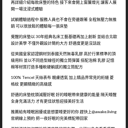
再詳細介紹每款床整的特色 接下來會開上窗簾燈光 讓客人展
開一場沈浸式體驗
試躺體驗過程中 服務人員也不會在旁邊跟著 全程無壓力無推
銷 可以很放鬆的體驗每一張床墊
覺醒的床墊以 30年經典名床工藝基礎再加上創新 並結合北歐
設計美學 不僅外觀設計簡約大方 舒適度更是沒話說
從英國皇家認證鋼材到泰國天然無毒乳膠 高於行業標準的頂
級用料 並以不同造型線徑的獨立筒彈簧 搭配泡棉 乳膠 記憶
棉等材質打造多種軟硬躺感的獨立筒配方
100% Tencel 天絲表布 親膚透氣 加上精品界常見的絎縫 菱
格紋 更顯精緻的高級感
舒適的床墊枕頭減壓好眠 好的睡眠帶來健康的能量 隔天睡醒
全身充滿活力 才有更佳狀態迎接美好生活
推薦給有睡眠困擾或是想要睡更好的你 趕快上@awake.living
官網線上預約 把一夜好眠的完美標配帶回家