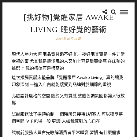
[挑好物]覺醒家居 AWAKE
LIVING-睡好覺的藝術
2024 年 10 月 16 日
現代人壓力大 睡眠品質普遍不好 能一夜好眠其實是一件非常
幸福的事 尤其我是很淺眠的人又加上容易肩頸痠痛 在床墊的
挑選上 我的標準可是很高的
這次接觸質感床墊品牌「覺醒家居 Awake Living」真的讓我
印象深刻 一進入店內就能感受到品牌對於細節的重視
北歐設計風格的空間 簡約又有質感 整體色調氛圍都讓人很放
鬆
試躺服務除了採預約制 一個時段只接待1組客人 可以獨享整
個空間 VIP包場一般 更讓I人如我感到放心自在
試躺前服務人員會先瞭解消費者平常睡姿 習慣 有什麼需求