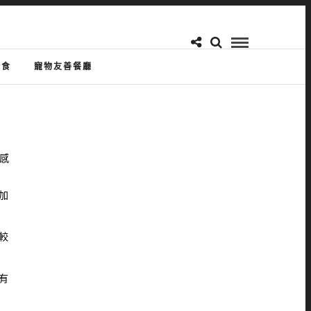
美食
寵物友善餐廳
感
加
較
有