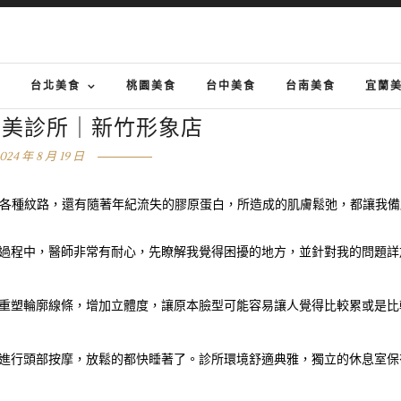
G
台北美食
桃園美食
台中美食
台南美食
宜蘭
醫美診所｜新竹形象店
024 年 8 月 19 日
各種紋路，還有隨著年紀流失的膠原蛋白，所造成的肌膚鬆弛，都讓我備
過程中，醫師非常有耐心，先瞭解我覺得困擾的地方，並針對我的問題詳
重塑輪廓線條，增加立體度，讓原本臉型可能容易讓人覺得比較累或是比
進行頭部按摩，放鬆的都快睡著了。診所環境舒適典雅，獨立的休息室保