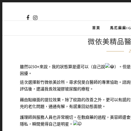
首頁
馬尼麻麻I
微依美精品
2
雖然以50+來說，我的狀態算是還可以（自己說
）。但是
困擾。
這次選擇新竹微依美診所，尋求倪旻白醫師的專業協助。諮詢
評估後，建議我長效凝膠玻尿酸的療程。
藉由點線面的提拉效果，除了紋路的改善之外，更可以有感的
兇的老化問題，通通有解，有感重回幼態面貌。
護理師與服務人員也非常親切。在敷麻藥的過程，美容師還會
隱私，瞬間覺得自己是明星。