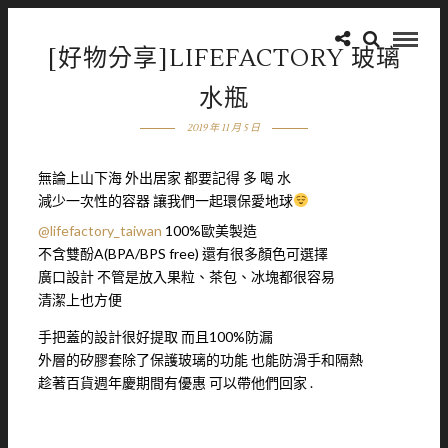
[好物分享]LIFEFACTORY 玻璃
水瓶
2019 年 11 月 5 日
無論上山下海 外出居家 都要記得 多 喝 水
減少一次性的容器 讓我們一起環保愛地球
@lifefactory_taiwan
100%歐美製造
不含雙酚A(BPA/BPS free) 還有很多顏色可選擇
廣口設計 不管是放入果粒、茶包、冰塊都很容易
清潔上也方便
手把蓋的設計很好提取 而且100%防漏
外層的矽膠套除了保護玻璃的功能 也能防滑手和隔熱
趁著百貨週年慶期間有優惠 可以帶他們回家 .