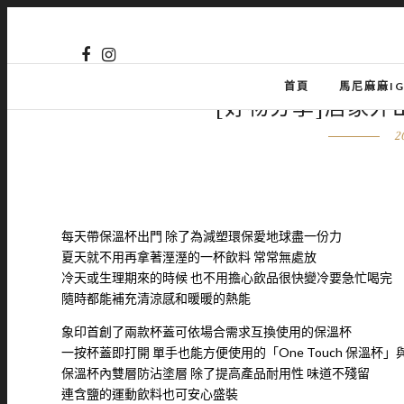
首頁
馬尼麻麻I
[好物分享]居家外
2
每天帶保溫杯出門 除了為減塑環保愛地球盡一份力
夏天就不用再拿著溼溼的一杯飲料 常常無處放
冷天或生理期來的時候 也不用擔心飲品很快變冷要急忙喝完
隨時都能補充清涼感和暖暖的熱能
象印首創了兩款杯蓋可依場合需求互換使用的保溫杯
一按杯蓋即打開 單手也能方便使用的「One Touch 保溫
保溫杯內雙層防沾塗層 除了提高產品耐用性 味道不殘留
連含鹽的運動飲料也可安心盛裝