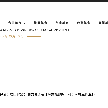
G
台北美食
桃園美食
台中美食
台南美食
宜蘭
出的好朋友 象印市松保溫杯
019 年 10 月 29 日
杯」與4公分廣口徑設計 更方便盛裝冰塊或熱飲的「可分解杯蓋保溫杯」