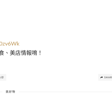
c/0zv6Wk
食、美店情報唷！
象印
SHA
挑好物