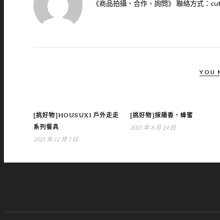
《商品拍攝、合作、詢問》 聯絡方式：cutect1688@y
YOU 
[挑好物]HOUSUXI 戶外走走
[挑好物]採陽香‧蜂蜜
系列餐具
2021 年 8 月 24 日
2021 年 12 月 7 日