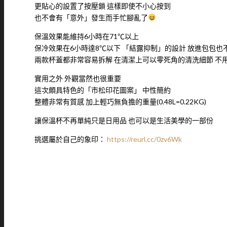
更貼心的設置了按壓鎖 這樣即使不小心按到
也不會有「意外」發生而手忙腳亂了
保溫效果能維持6小時在71℃以上
保冷效果在6小時達8℃以下 「結露抑制」的設計 放進包包也
兩款杯蓋都非常容易拆解 在清潔上可以零死角的清洗細節 不
實用之外 外觀當然也很重要
這次頗具特色的「市松印花圖案」 中性簡約
整體非常有質感 加上輕巧無負擔的重量(0.48L=0.22KG)
讓保溫杯不再單純只是日用品 也可以是生活美學的一部份
挑選屬於自己的象印：
https://reurl.cc/0zv6Wk