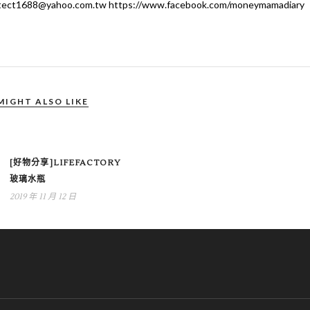
ahoo.com.tw https://www.facebook.com/moneymamadiary
MIGHT ALSO LIKE
[好物分享]LIFEFACTORY
玻璃水瓶
2019 年 11 月 12 日