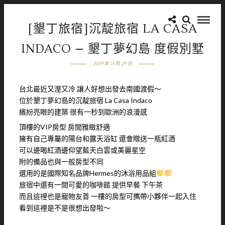
[墾丁旅宿]沉靛旅宿 LA CASA
INDACO – 墾丁夢幻島 度假別墅
2019 年 11 月 29 日
台北最近又溼又冷 讓人好想出發去南國渡假～
位於墾丁夢幻島的沉靛旅宿 La Casa Indaco
繽紛亮眼的建築 很有一秒到歐洲的浪漫感
頂樓的VIP房型 房間雅緻舒適
擁有自己專屬的陽台和露天浴缸 還會贈送一瓶紅酒
可以邊喝紅酒邊仰望藍天白雲或美麗星空
附的備品也與一般房型不同
選用的是國際知名品牌Hermes的沐浴用品組
旅宿中還有一間可愛的咖啡館 提供早餐 下午茶
而且這𥚃也是寵物友善 一樓的房型可𢹂帶小夥伴一起入住
看到這裡是不是很想出發啦～