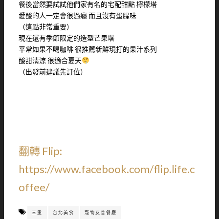
餐後當然要試試他們家有名的宅配甜點 檸檬塔
愛酸的人一定會很過癮 而且沒有蛋腥味
（這點非常重要）
現在還有季節限定的造型芒果塔
平常如果不喝咖啡 很推薦新鮮現打的果汁系列
酸甜淸涼 很適合夏天
（出發前建議先訂位）
翻轉 Flip:
https://www.facebook.com/flip.life.c
offee/
三重
台北美食
寵物友善餐廳