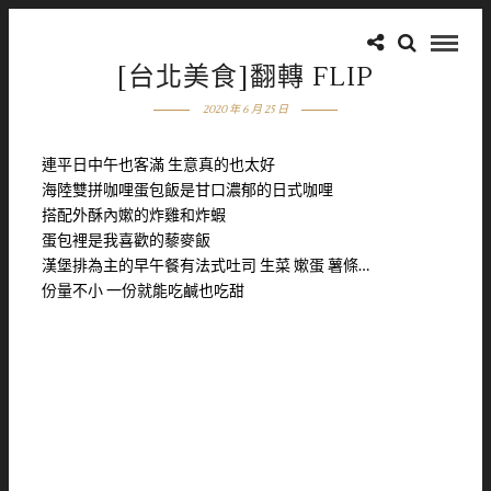
[台北美食]翻轉 FLIP
2020 年 6 月 25 日
連平日中午也客滿 生意真的也太好
海陸雙拼咖哩蛋包飯是甘口濃郁的日式咖哩
搭配外酥內嫰的炸雞和炸蝦
蛋包裡是我喜歡的藜麥飯
漢堡排為主的早午餐有法式吐司 生菜 嫰蛋 薯條…
份量不小 一份就能吃鹹也吃甜