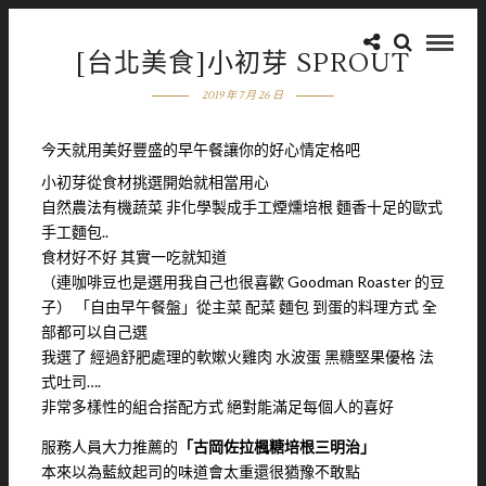
[台北美食]小初芽 SPROUT
2019 年 7 月 26 日
今天就用美好豐盛的早午餐讓你的好心情定格吧
小初芽從食材挑選開始就相當用心
自然農法有機蔬菜 非化學製成手工煙燻培根 麵香十足的歐式
手工麵包..
食材好不好 其實一吃就知道
（連咖啡豆也是選用我自己也很喜歡 Goodman Roaster 的豆
子） 「自由早午餐盤」從主菜 配菜 麵包 到蛋的料理方式 全
部都可以自己選
我選了 經過舒肥處理的軟嫰火雞肉 水波蛋 黑糖堅果優格 法
式吐司….
非常多樣性的組合搭配方式 絕對能滿足每個人的喜好
服務人員大力推薦的
「古岡佐拉楓糖培根三明治」
本來以為藍紋起司的味道會太重還很猶豫不敢點