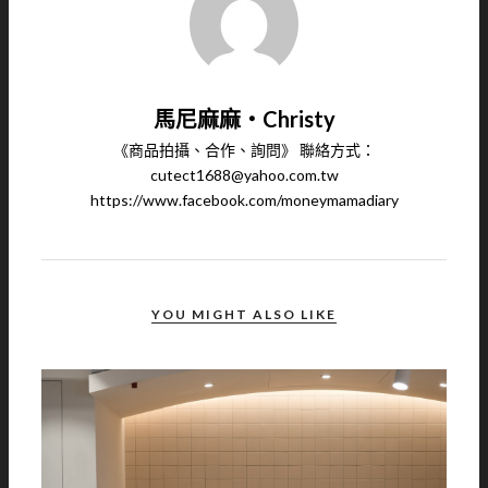
馬尼麻麻‧Christy
《商品拍攝、合作、詢問》 聯絡方式：
cutect1688@yahoo.com.tw
https://www.facebook.com/moneymamadiary
YOU MIGHT ALSO LIKE