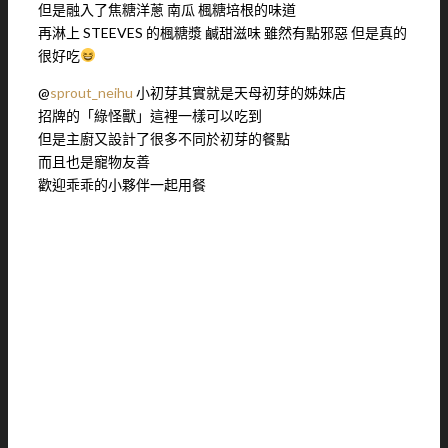
但是融入了焦糖洋蔥 南瓜 楓糖培根的味道
再淋上 STEEVES 的楓糖漿 鹹甜滋味 雖然有點邪惡 但是真的
很好吃
@
sprout_neihu
小初芽其實就是天母初芽的姊妹店
招牌的「綠怪獸」這裡一樣可以吃到
但是主廚又設計了很多不同於初芽的餐點
而且也是寵物友善
歡迎乖乖的小夥伴一起用餐