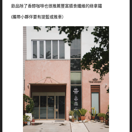
飲品除了香醇咖啡也很推薦豐富膳食纖維的綠拿鐵
(攜帶小夥伴要有提籃或推車）