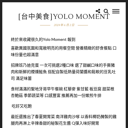
[台中美食]YOLO MOMENT
2024 年 6 月 2 日
終於來收藏很久的Yolo Moment 報到
喜歡異國氛圍和寬敞明亮的用餐空間 營養精緻的舒食餐點 口
味份量也超滿意
招牌班乃迪克蛋 一次可挑選2種口味 選了甜鹹口味的手撕豬
肉和新鮮的煙燻鮭魚 搭配自製低熱量荷蘭醬和鬆軟的豆乳吐
司 滿足味蕾
食材滿滿的聖地牙哥早午餐碗 紅藜麥 紫甘藍 板豆腐 甜菜根
杏鮑菇 季節蔬菜等 口感豐富 推薦再加一份嫰煎牛排
吃好又吃飽
最近還推出了春夏開胃菜 南洋雞肉沙嗲 以香料椰奶醃製的雞
腿肉再淋上辛辣香甜的秘製花生醬 Q彈入味好開胃