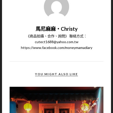
馬尼麻麻‧Christy
《商品拍攝、合作、詢問》 聯絡方式：
cutect1688@yahoo.com.tw
https://www.facebook.com/moneymamadiary
YOU MIGHT ALSO LIKE