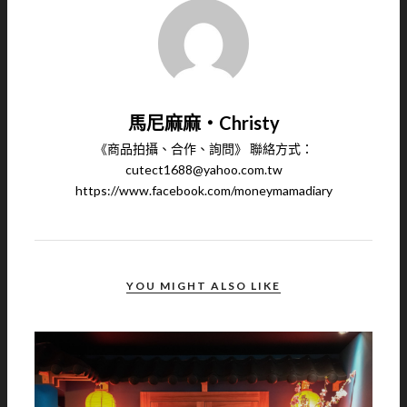
馬尼麻麻‧Christy
《商品拍攝、合作、詢問》 聯絡方式：
cutect1688@yahoo.com.tw
https://www.facebook.com/moneymamadiary
YOU MIGHT ALSO LIKE