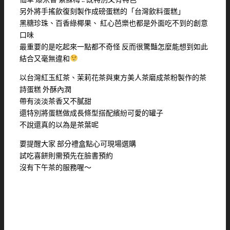
另外將手搖飲復刻製作成磅蛋糕的「台灣飲料蛋糕」
黑糖珍珠、百香綠椰果、 紅心芭樂也都是外面吃不到的創意
口味
最重要的是吃起來一點都不奇怪 反而很驚豔怎麼能想到如此
結合又毫無違和
以台灣紅玉紅茶、茉莉花茶與東方美人茶磨成茶粉製作的茶
詩蛋糕 外酥內潤
帶有淡淡茶香又不膩甜
還特別將蛋糕做成長條型搭配繽紛可愛的罐子
不說還真的以為是茶葉呢
要提醒大家 部分禮盒點心可現場選購
試吃喜餅則需預先在臉書預約
沒有下午茶的服務喔～