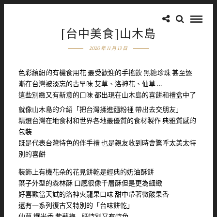
[台中美食]山木島
2020 年 11 月 13 日
色彩繽紛的有機食用花 最受歡迎的手搖飲 黑糖珍珠 甚至逐
漸在台灣被淡忘的古早味 艾草、洛神花、仙草 …
這些別緻又有新意的口味 都出現在山木島的喜餅和禮盒中了
就像山木島的介紹「把台灣揉進麵粉裡 帶出去交朋友」
精選台灣在地食材和世界各地最優質的食材製作 典雅質感的
包裝
既是代表台灣特色的伴手禮 也是親友收到時會驚呼太美太特
別的喜餅
裝飾上有機花朵的花見餅乾是經典的奶油酥餅
葉子外型的森林酥 口感很像千層酥但是更為細緻
好喜歡當天試的洛神火龍果口味 甜中帶著微酸果香
還有一系列復古又特別的「台味餅乾」
仙草 爆米香 紫蘇梅 .. 既特別又有特色